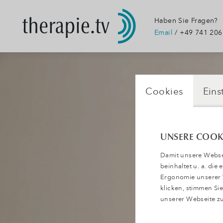
Haben Sie Fragen?
Email
/ +49 741 206
Cookies
Eins
UNSERE COOK
Damit unsere Websei
beinhaltet u. a. die
Ergonomie unserer W
klicken, stimmen S
unserer Webseite zu